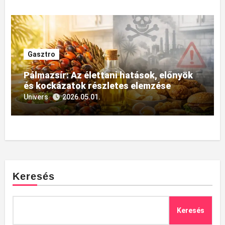
Gasztro
Pálmazsír: Az élettani hatások, előnyök
és kockázatok részletes elemzése
Univers
2026.05.01.
Keresés
Keresés