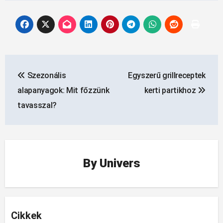
Bejegyzés
Szezonális
Egyszerű grillreceptek
navigáció
alapanyagok: Mit főzzünk
kerti partikhoz
tavasszal?
By
Univers
Cikkek