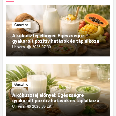
Gasztro
A kókusztej előnyei: Egészségre
gyakorolt pozitív hatások és táplálkozási
felhasználásának sokszínűsége
Univers
2026.07.30.
Gasztro
A kókusztej előnyei: Egészségre
gyakorolt pozitív hatások és táplálkozási
felhasználásának sokszínűsége
Univers
2026.05.28.