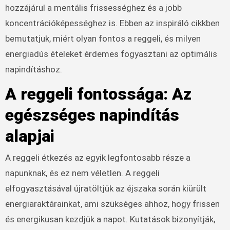
hozzájárul a mentális frissességhez és a jobb
koncentrációképességhez is. Ebben az inspiráló cikkben
bemutatjuk, miért olyan fontos a reggeli, és milyen
energiadús ételeket érdemes fogyasztani az optimális
napindításhoz.
A reggeli fontossága: Az
egészséges napindítás
alapjai
A reggeli étkezés az egyik legfontosabb része a
napunknak, és ez nem véletlen. A reggeli
elfogyasztásával újratöltjük az éjszaka során kiürült
energiaraktárainkat, ami szükséges ahhoz, hogy frissen
és energikusan kezdjük a napot. Kutatások bizonyítják,