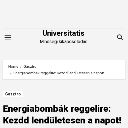
Skip
to
content
Universitatis
Minőségi kikapcsolódás
Home
Gasztro
Energiabombák reggelire: Kezdd lendületesen a napot!
Gasztro
Energiabombák reggelire:
Kezdd lendületesen a napot!