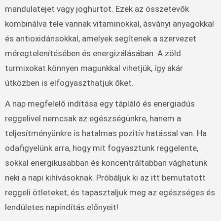
mandulatejet vagy joghurtot. Ezek az összetevők
kombinálva tele vannak vitaminokkal, ásványi anyagokkal
és antioxidánsokkal, amelyek segítenek a szervezet
méregtelenítésében és energizálásában. A zöld
turmixokat könnyen magunkkal vihetjük, így akár
útközben is elfogyaszthatjuk őket.
A nap megfelelő indítása egy tápláló és energiadús
reggelivel nemcsak az egészségünkre, hanem a
teljesítményünkre is hatalmas pozitív hatással van. Ha
odafigyelünk arra, hogy mit fogyasztunk reggelente,
sokkal energikusabban és koncentráltabban vághatunk
neki a napi kihívásoknak. Próbáljuk ki az itt bemutatott
reggeli ötleteket, és tapasztaljuk meg az egészséges és
lendületes napindítás előnyeit!