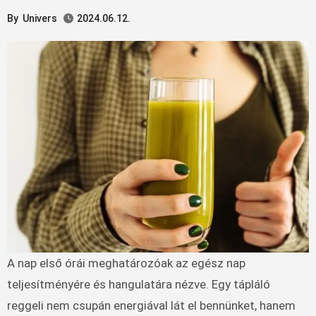
By
Univers
2024.06.12.
A nap első órái meghatározóak az egész nap
teljesítményére és hangulatára nézve. Egy tápláló
reggeli nem csupán energiával lát el bennünket, hanem