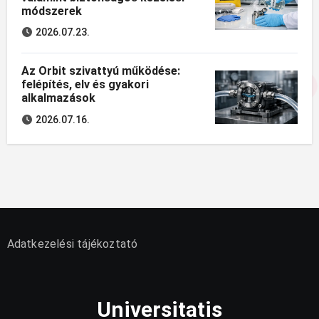
módszerek
2026.07.23.
Az Orbit szivattyú működése:
felépítés, elv és gyakori
alkalmazások
2026.07.16.
Adatkezelési tájékoztató
Universitatis