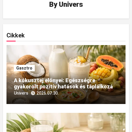
By
Univers
Cikkek
Gasztro
A kókusztej előnyei: Egészségre
gyakorolt pozitív hatások és táplálkozási
felhasználásának sokszínűsége
Univers
2026.07.30.