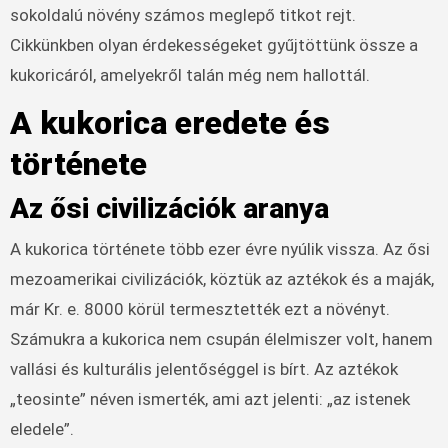
sokoldalú növény számos meglepő titkot rejt.
Cikkünkben olyan érdekességeket gyűjtöttünk össze a
kukoricáról, amelyekről talán még nem hallottál.
A kukorica eredete és
története
Az ősi civilizációk aranya
A kukorica története több ezer évre nyúlik vissza. Az ősi
mezoamerikai civilizációk, köztük az aztékok és a maják,
már Kr. e. 8000 körül termesztették ezt a növényt.
Számukra a kukorica nem csupán élelmiszer volt, hanem
vallási és kulturális jelentőséggel is bírt. Az aztékok
„teosinte” néven ismerték, ami azt jelenti: „az istenek
eledele”.