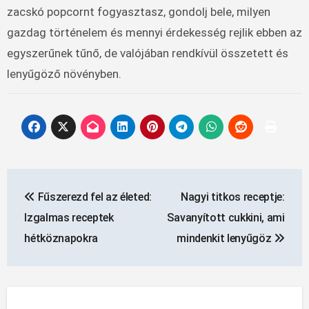
zacskó popcornt fogyasztasz, gondolj bele, milyen
gazdag történelem és mennyi érdekesség rejlik ebben az
egyszerűnek tűnő, de valójában rendkívül összetett és
lenyűgöző növényben.
Bejegyzés
Fűszerezd fel az életed:
Nagyi titkos receptje:
navigáció
Izgalmas receptek
Savanyított cukkini, ami
hétköznapokra
mindenkit lenyűgöz