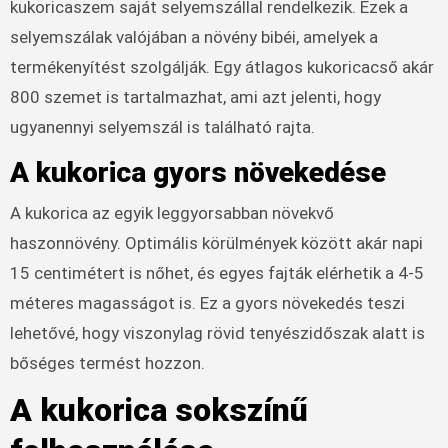
kukoricaszem saját selyemszállal rendelkezik. Ezek a
selyemszálak valójában a növény bibéi, amelyek a
termékenyítést szolgálják. Egy átlagos kukoricacső akár
800 szemet is tartalmazhat, ami azt jelenti, hogy
ugyanennyi selyemszál is található rajta.
A kukorica gyors növekedése
A kukorica az egyik leggyorsabban növekvő
haszonnövény. Optimális körülmények között akár napi
15 centimétert is nőhet, és egyes fajták elérhetik a 4-5
méteres magasságot is. Ez a gyors növekedés teszi
lehetővé, hogy viszonylag rövid tenyészidőszak alatt is
bőséges termést hozzon.
A kukorica sokszínű