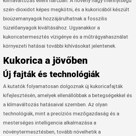
klímaváltozás elleni harcban. A növény nagy mennyiségű
szén-dioxidot képes megkötni, és a kukoricából készült
bioüzemanyagok hozzájárulhatnak a fosszilis
tüzelőanyagok kiváltásához. Ugyanakkor a
kukoricatermesztés vízigénye és a műtrágyahasználat
környezeti hatásai további kihívásokat jelentenek.
Kukorica a jövőben
Új fajták és technológiák
A kutatók folyamatosan dolgoznak új kukoricafajták
kifejlesztésén, amelyek ellenállóbbak a betegségekkel és
a klímaváltozás hatásaival szemben. Az olyan
technológiák, mint a precíziós mezőgazdaság és a
mesterséges intelligencia alkalmazása a
növénytermesztésben, tovább növelhetik a