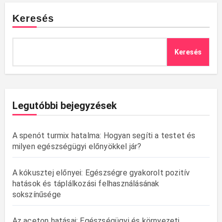
Keresés
Keresés
Legutóbbi bejegyzések
A spenót turmix hatalma: Hogyan segíti a testet és
milyen egészségügyi előnyökkel jár?
A kókusztej előnyei: Egészségre gyakorolt pozitív
hatások és táplálkozási felhasználásának
sokszínűsége
Az aceton hatásai: Egészségügyi és környezeti