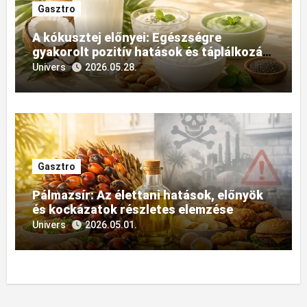
Gasztro
A kókusztej előnyei: Egészségre
gyakorolt pozitív hatások és táplálkozási
felhasználásának sokszínűsége
Univers
2026.05.28.
Gasztro
Pálmazsír: Az élettani hatások, előnyök
és kockázatok részletes elemzése
Univers
2026.05.01.