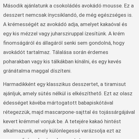
Második ajánlatunk a csokoládés avokádó mousse. Ez a
desszert nemcsak ínycsiklandó, de még egészséges is.
A krémességét az avokádó adja, amelyet kakaóval és
egy kis mézzel vagy juharsziruppal ízesítünk. A krém
finomságáról és állagáról senki sem gondolná, hogy
avokádót tartalmaz. Tálalása során érdemes
poharakban vagy kis tálkákban kínálni, és egy kevés
gránátalma maggal díszíteni.
Harmadikként egy klasszikus desszertet, a tiramisut
ajánljuk, amely sütés nélkül is elkészíthető. Ezt az olasz
édességet kávéba mártogatott babapiskótával
rétegezzük, majd mascarpone-sajttal és tojássárgájával
kevert krémmel vonjuk be. A tetejére kakaó hintést
alkalmazunk, amely különlegessé varázsolja ezt az