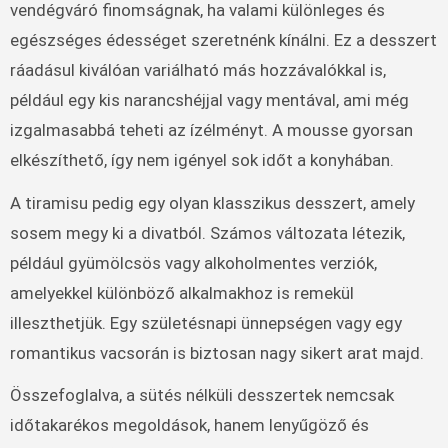
vendégváró finomságnak, ha valami különleges és
egészséges édességet szeretnénk kínálni. Ez a desszert
ráadásul kiválóan variálható más hozzávalókkal is,
például egy kis narancshéjjal vagy mentával, ami még
izgalmasabbá teheti az ízélményt. A mousse gyorsan
elkészíthető, így nem igényel sok időt a konyhában.
A tiramisu pedig egy olyan klasszikus desszert, amely
sosem megy ki a divatból. Számos változata létezik,
például gyümölcsös vagy alkoholmentes verziók,
amelyekkel különböző alkalmakhoz is remekül
illeszthetjük. Egy születésnapi ünnepségen vagy egy
romantikus vacsorán is biztosan nagy sikert arat majd.
Összefoglalva, a sütés nélküli desszertek nemcsak
időtakarékos megoldások, hanem lenyűgöző és