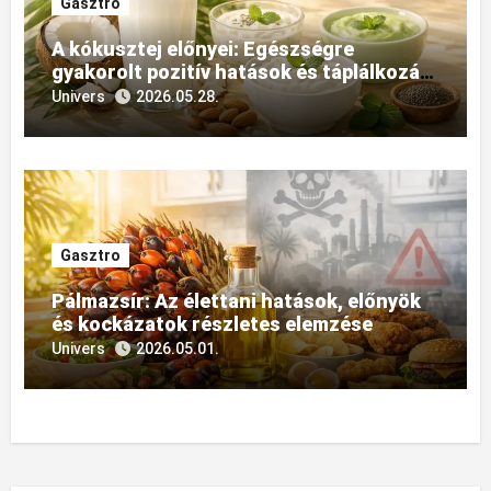
Gasztro
A kókusztej előnyei: Egészségre
gyakorolt pozitív hatások és táplálkozási
felhasználásának sokszínűsége
Univers
2026.05.28.
Gasztro
Pálmazsír: Az élettani hatások, előnyök
és kockázatok részletes elemzése
Univers
2026.05.01.