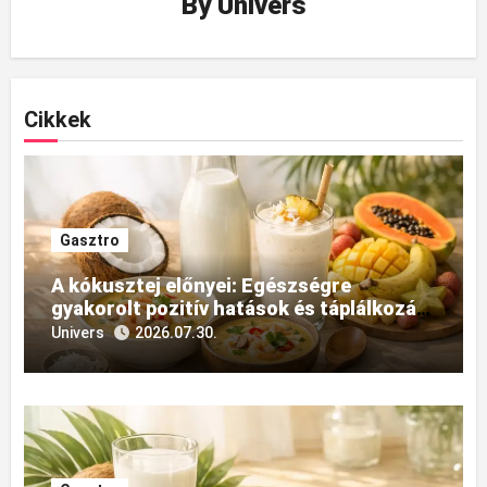
By
Univers
Cikkek
Gasztro
A kókusztej előnyei: Egészségre
gyakorolt pozitív hatások és táplálkozási
felhasználásának sokszínűsége
Univers
2026.07.30.