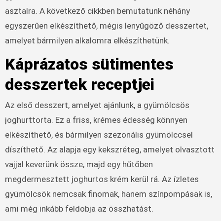
asztalra. A következő cikkben bemutatunk néhány
egyszerűen elkészíthető, mégis lenyűgöző desszertet,
amelyet bármilyen alkalomra elkészíthetünk.
Káprázatos sütimentes
desszertek receptjei
Az első desszert, amelyet ajánlunk, a gyümölcsös
joghurttorta. Ez a friss, krémes édesség könnyen
elkészíthető, és bármilyen szezonális gyümölccsel
díszíthető. Az alapja egy kekszréteg, amelyet olvasztott
vajjal keverünk össze, majd egy hűtőben
megdermesztett joghurtos krém kerül rá. Az ízletes
gyümölcsök nemcsak finomak, hanem színpompásak is,
ami még inkább feldobja az összhatást.