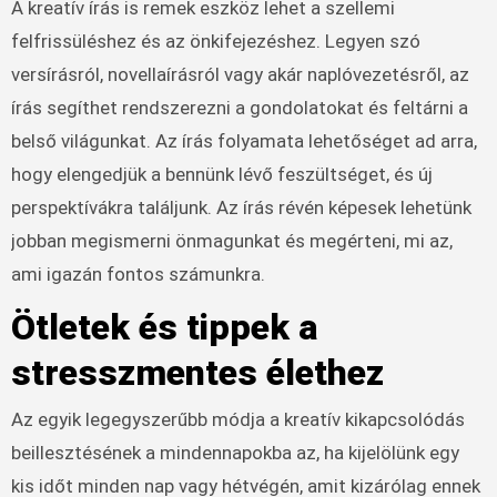
A kreatív írás is remek eszköz lehet a szellemi
felfrissüléshez és az önkifejezéshez. Legyen szó
versírásról, novellaírásról vagy akár naplóvezetésről, az
írás segíthet rendszerezni a gondolatokat és feltárni a
belső világunkat. Az írás folyamata lehetőséget ad arra,
hogy elengedjük a bennünk lévő feszültséget, és új
perspektívákra találjunk. Az írás révén képesek lehetünk
jobban megismerni önmagunkat és megérteni, mi az,
ami igazán fontos számunkra.
Ötletek és tippek a
stresszmentes élethez
Az egyik legegyszerűbb módja a kreatív kikapcsolódás
beillesztésének a mindennapokba az, ha kijelölünk egy
kis időt minden nap vagy hétvégén, amit kizárólag ennek