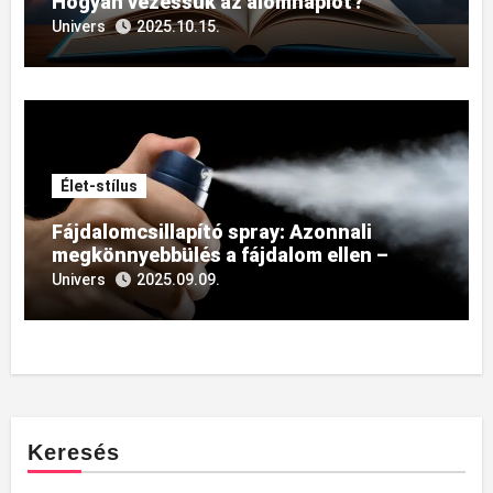
Hogyan vezessük az álomnaplót?
Univers
2025.10.15.
Élet-stílus
Fájdalomcsillapító spray: Azonnali
megkönnyebbülés a fájdalom ellen –
Gyors és hatékony megoldás
Univers
2025.09.09.
Keresés