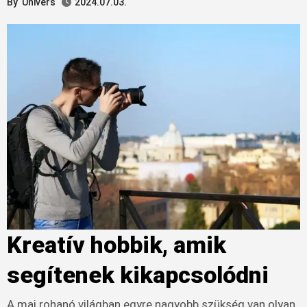
By
Univers
2024.07.03.
Kreatív hobbik, amik
segítenek kikapcsolódni
A mai rohanó világban egyre nagyobb szükség van olyan