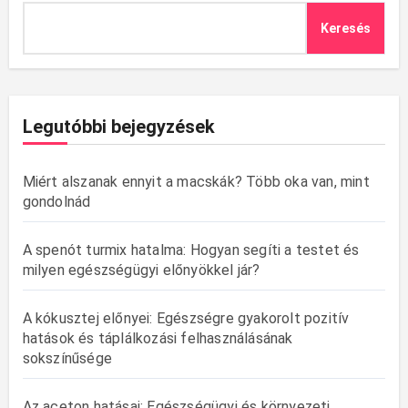
Keresés
Legutóbbi bejegyzések
Miért alszanak ennyit a macskák? Több oka van, mint
gondolnád
A spenót turmix hatalma: Hogyan segíti a testet és
milyen egészségügyi előnyökkel jár?
A kókusztej előnyei: Egészségre gyakorolt pozitív
hatások és táplálkozási felhasználásának
sokszínűsége
Az aceton hatásai: Egészségügyi és környezeti