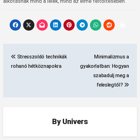
alkotásnak mind a lélek, mind az elme feltöltésében.
Bejegyzés
Stresszoldó technikák
Minimalizmus a
navigáció
rohanó hétköznapokra
gyakorlatban: Hogyan
szabadulj meg a
feleslegtől?
By
Univers