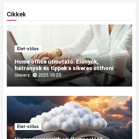
Cikkek
Élet-stílus
Home office útmutató: Előnyök,
hátrányok és tippek a sikeres otthoni
munkavégzéshez
Univers
2025.10.23.
Élet-stílus