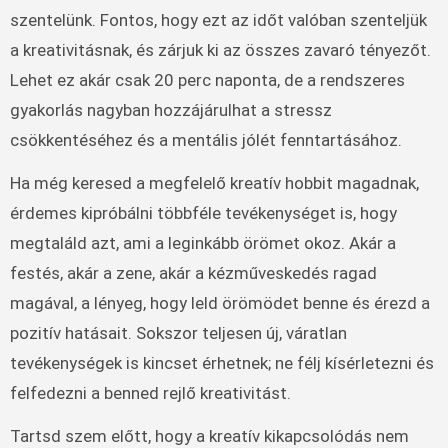
szentelünk. Fontos, hogy ezt az időt valóban szenteljük
a kreativitásnak, és zárjuk ki az összes zavaró tényezőt.
Lehet ez akár csak 20 perc naponta, de a rendszeres
gyakorlás nagyban hozzájárulhat a stressz
csökkentéséhez és a mentális jólét fenntartásához.
Ha még keresed a megfelelő kreatív hobbit magadnak,
érdemes kipróbálni többféle tevékenységet is, hogy
megtaláld azt, ami a leginkább örömet okoz. Akár a
festés, akár a zene, akár a kézműveskedés ragad
magával, a lényeg, hogy leld örömödet benne és érezd a
pozitív hatásait. Sokszor teljesen új, váratlan
tevékenységek is kincset érhetnek; ne félj kísérletezni és
felfedezni a benned rejlő kreativitást.
Tartsd szem előtt, hogy a kreatív kikapcsolódás nem