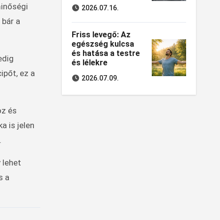
minőségi
2026.07.16.
 bár a
Friss levegő: Az
egészség kulcsa
és hatása a testre
edig
és lélekre
ipőt, ez a
2026.07.09.
oz és
 is jelen
.
 lehet
s a