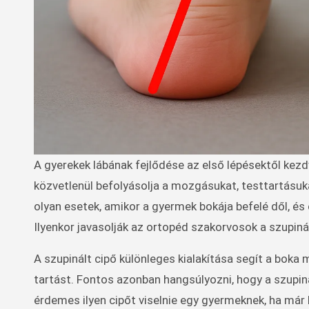
A gyerekek lábának fejlődése az első lépésektől kezdve rendkívül fontos, hiszen a lábboltozat és a boka stabilitása
közvetlenül befolyásolja a mozgásukat, testtartásu
olyan esetek, amikor a gyermek bokája befelé dől, és
Ilyenkor javasolják az ortopéd szakorvosok a szupiná
A szupinált cipő különleges kialakítása segít a boka
tartást. Fontos azonban hangsúlyozni, hogy a szupin
érdemes ilyen cipőt viselnie egy gyermeknek, ha már 