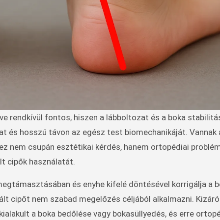
kat és hosszú távon az egész test biomechanikáját. Vannak
 ez nem csupán esztétikai kérdés, hanem ortopédiai probléma
lt cipők használatát.
 megtámasztásában és enyhe kifelé döntésével korrigálja a b
ált cipőt nem szabad megelőzés céljából alkalmazni. Kizáró
kialakult a boka bedőlése vagy bokasüllyedés, és erre ortop