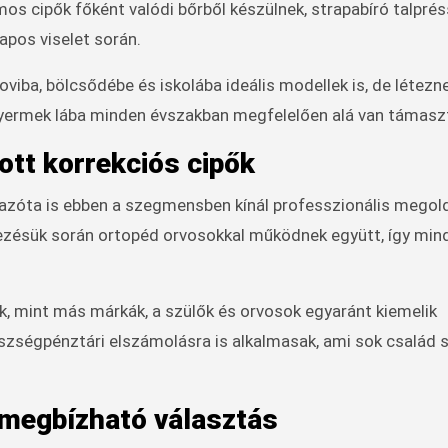
s cipők főként valódi bőrből készülnek, strapabíró talprés
apos viselet során.
iba, bölcsődébe és iskolába ideális modellek is, de létezn
a gyermek lába minden évszakban megfelelően alá van támasz
ott korrekciós cipők
s azóta is ebben a szegmensben kínál professzionális megol
vezésük során ortopéd orvosokkal működnek együtt, így min
k, mint más márkák, a szülők és orvosok egyaránt kiemelik
zségpénztári elszámolásra is alkalmasak, ami sok család
 megbízható választás