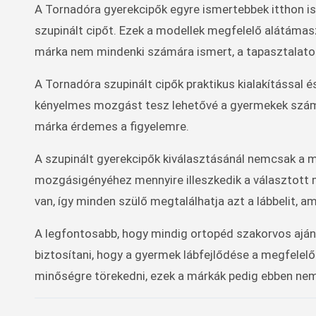
A Tornadóra gyerekcipők egyre ismertebbek itthon is
szupinált cipőt. Ezek a modellek megfelelő alátámas
márka nem mindenki számára ismert, a tapasztalatok 
A Tornadóra szupinált cipők praktikus kialakítással 
kényelmes mozgást tesz lehetővé a gyermekek számára
márka érdemes a figyelemre.
A szupinált gyerekcipők kiválasztásánál nemcsak a m
mozgásigényéhez mennyire illeszkedik a választott 
van, így minden szülő megtalálhatja azt a lábbelit, 
A legfontosabb, hogy mindig ortopéd szakorvos ajánlá
biztosítani, hogy a gyermek lábfejlődése a megfelelő
minőségre törekedni, ezek a márkák pedig ebben n