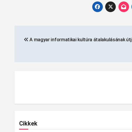
Bejegyzés
A magyar informatikai kultúra átalakulásának útj
navigáció
Cikkek