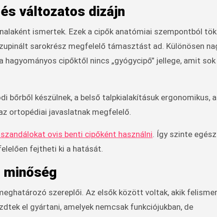
és változatos dizájn
nalaként ismertek. Ezek a cipők anatómiai szempontból tö
upinált sarokrész megfelelő támasztást ad. Különösen nag
hagyományos cipőktől nincs „gyógycipő” jellege, amit sok
i bőrből készülnek, a belső talpkialakításuk ergonomikus, a
z ortopédiai javaslatnak megfelelő.
 szandálokat ovis benti cipőként használni
. Így szinte egész
elelően fejtheti ki a hatását.
 minőség
eghatározó szereplői. Az elsők között voltak, akik felismer
ezdtek el gyártani, amelyek nemcsak funkciójukban, de