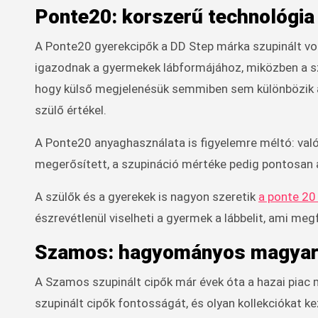
Ponte20: korszerű technológia 
A Ponte20 gyerekcipők a DD Step márka szupinált vo
igazodnak a gyermekek lábformájához, miközben a sz
hogy külső megjelenésük semmiben sem különbözik a 
szülő értékel.
A Ponte20 anyaghasználata is figyelemre méltó: valód
megerősített, a szupináció mértéke pedig pontosan a
A szülők és a gyerekek is nagyon szeretik
a ponte 20
észrevétlenül viselheti a gyermek a lábbelit, ami megf
Szamos: hagyományos magyar
A Szamos szupinált cipők már évek óta a hazai piac m
szupinált cipők fontosságát, és olyan kollekciókat k