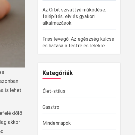
Az Orbit szivattyú működése:
felépítés, elv és gyakori
alkalmazások
Friss levegő: Az egészség kulcsa
és hatása a testre és lélekre
Kategóriák
 azonban
 is lehet.
Élet-stílus
Gasztro
efelé dőlő
lag akkor
Mindennapok
éd