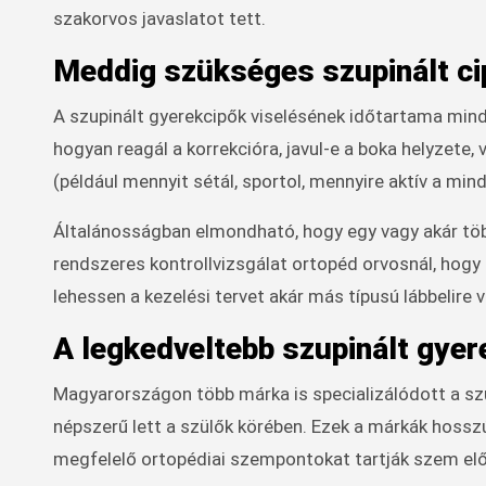
szakorvos javaslatot tett.
Meddig szükséges szupinált ci
A szupinált gyerekcipők viselésének időtartama mindi
hogyan reagál a korrekcióra, javul-e a boka helyzete, 
(például mennyit sétál, sportol, mennyire aktív a mi
Általánosságban elmondható, hogy egy vagy akár több
rendszeres kontrollvizsgálat ortopéd orvosnál, hog
lehessen a kezelési tervet akár más típusú lábbelire v
A legkedveltebb szupinált gy
Magyarországon több márka is specializálódott a sz
népszerű lett a szülők körében. Ezek a márkák hossz
megfelelő ortopédiai szempontokat tartják szem előt