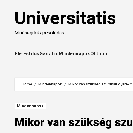
Skip
Universitatis
to
content
Minőségi kikapcsolódás
Élet-stílus
Gasztro
Mindennapok
Otthon
Home
Mindennapok
Mikor van szükség szupinált gyerekc
Mindennapok
Mikor van szükség szu