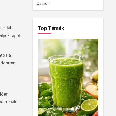
Otthon
mek lába
Top Témák
lja a cipőt
ntos a
ódosítani
edően
 nemcsak a