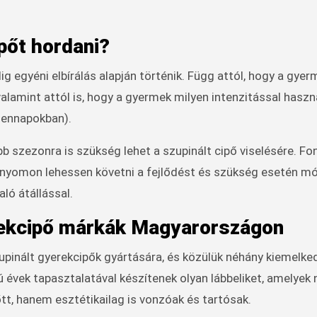
pőt hordani?
g egyéni elbírálás alapján történik. Függ attól, hogy a gyer
valamint attól is, hogy a gyermek milyen intenzitással haszná
ndennapokban).
 szezonra is szükség lehet a szupinált cipő viselésére. Fo
y nyomon lehessen követni a fejlődést és szükség esetén m
aló átállással.
erekcipő márkák Magyarországon
upinált gyerekcipők gyártására, és közülük néhány kiemelk
ú évek tapasztalatával készítenek olyan lábbeliket, amelyek
t, hanem esztétikailag is vonzóak és tartósak.