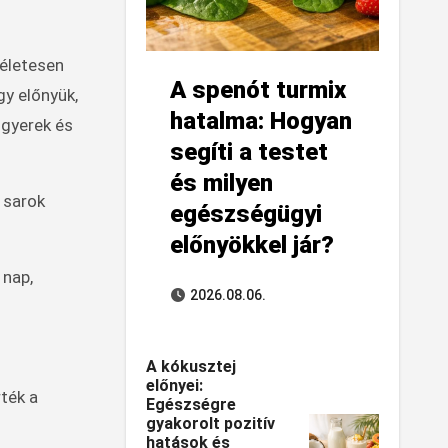
kéletesen
A spenót turmix
y előnyük,
hatalma: Hogyan
 gyerek és
segíti a testet
és milyen
 sarok
egészségügyi
előnyökkel jár?
 nap,
2026.08.06.
A kókusztej
előnyei:
ték a
Egészségre
gyakorolt pozitív
hatások és