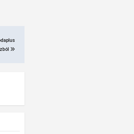
odaplus
zból