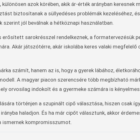
, különösen azok körében, akik ár-érték arányban keresnek 
ztást biztosítanak a süllyedéses problémák kezeléséhez, és
szerint jól beválnak a hétköznapi használatban.
és erősített sarokrésszel rendelkeznek, a formatervezésük p
. Akár játszótérre, akár iskolába keres valaki megfelelő c
árka számít, hanem az is, hogy a gyerek lábához, életkoráh
modell. A magyar piacon szerencsére több megbízható márka
amely orvosilag indokolt és a gyermeke számára is kényelmes
sára történjen a szupinált cipő választása, hiszen csak így
 irányba haladjon. És ha már cipőt választunk, akkor érdeme
em ismernek kompromisszumot.