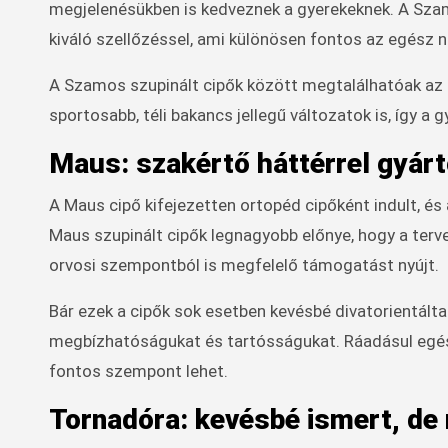
megjelenésükben is kedveznek a gyerekeknek. A Szamo
kiváló szellőzéssel, ami különösen fontos az egész n
A Szamos szupinált cipők között megtalálhatóak az ov
sportosabb, téli bakancs jellegű változatok is, így 
Maus: szakértő háttérrel gyárt
A Maus cipő kifejezetten ortopéd cipőként indult, é
Maus szupinált cipők legnagyobb előnye, hogy a ter
orvosi szempontból is megfelelő támogatást nyújt.
Bár ezek a cipők sok esetben kevésbé divatorientálta
megbízhatóságukat és tartósságukat. Ráadásul egés
fontos szempont lehet.
Tornadóra: kevésbé ismert, de