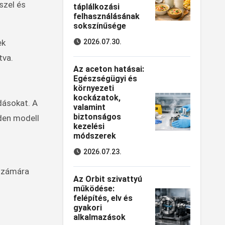
szel és
táplálkozási
felhasználásának
sokszínűsége
ek
2026.07.30.
tva.
Az aceton hatásai:
Egészségügyi és
környezeti
kockázatok,
dásokat. A
valamint
biztonságos
den modell
kezelési
módszerek
2026.07.23.
 számára
Az Orbit szivattyú
működése:
felépítés, elv és
gyakori
alkalmazások