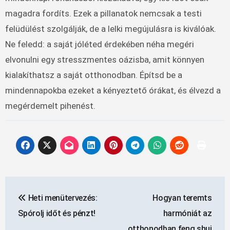
magadra fordíts. Ezek a pillanatok nemcsak a testi
felüdülést szolgálják, de a lelki megújulásra is kiválóak.
Ne feledd: a saját jóléted érdekében néha megéri
elvonulni egy stresszmentes oázisba, amit könnyen
kialakíthatsz a saját otthonodban. Építsd be a
mindennapokba ezeket a kényeztető órákat, és élvezd a
megérdemelt pihenést.
Bejegyzés
Heti menütervezés:
Hogyan teremts
navigáció
Spórolj időt és pénzt!
harmóniát az
otthonodban feng shui