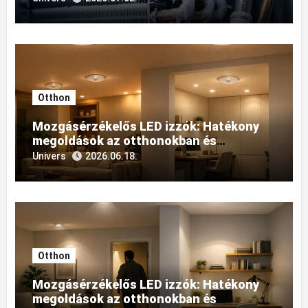
Otthon
Mozgásérzékelős LED izzók: Hatékony
megoldások az otthonokban és
irodákban történő
Univers
2026.06.18.
energiamegtakarításhoz
Otthon
Mozgásérzékelős LED izzók: Hatékony
megoldások az otthonokban és