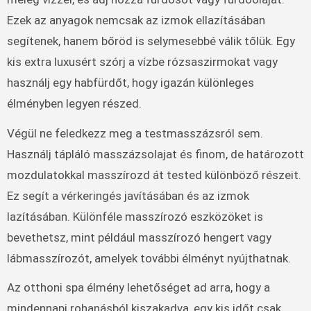
Ezek az anyagok nemcsak az izmok ellazításában
segítenek, hanem bőröd is selymesebbé válik tőlük. Egy
kis extra luxusért szórj a vízbe rózsaszirmokat vagy
használj egy habfürdőt, hogy igazán különleges
élményben legyen részed.
Végül ne feledkezz meg a testmasszázsról sem.
Használj tápláló masszázsolajat és finom, de határozott
mozdulatokkal masszírozd át tested különböző részeit.
Ez segít a vérkeringés javításában és az izmok
lazításában. Különféle masszírozó eszközöket is
bevethetsz, mint például masszírozó hengert vagy
lábmasszírozót, amelyek további élményt nyújthatnak.
Az otthoni spa élmény lehetőséget ad arra, hogy a
mindennapi rohanásból kiszakadva, egy kis időt csak