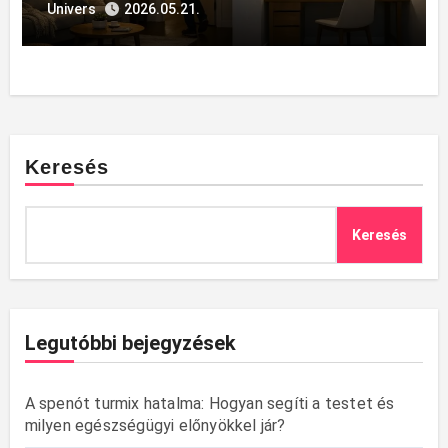
irodákban történő
Univers
2026.05.21.
energiamegtakarításhoz
Keresés
Keresés
Legutóbbi bejegyzések
A spenót turmix hatalma: Hogyan segíti a testet és
milyen egészségügyi előnyökkel jár?