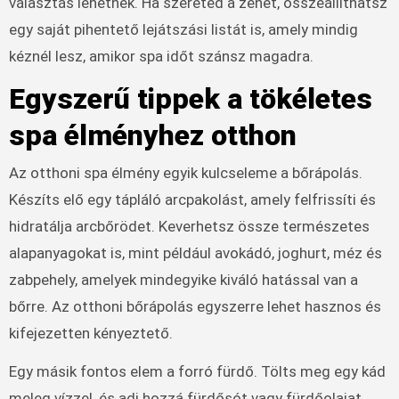
választás lehetnek. Ha szereted a zenét, összeállíthatsz
egy saját pihentető lejátszási listát is, amely mindig
kéznél lesz, amikor spa időt szánsz magadra.
Egyszerű tippek a tökéletes
spa élményhez otthon
Az otthoni spa élmény egyik kulcseleme a bőrápolás.
Készíts elő egy tápláló arcpakolást, amely felfrissíti és
hidratálja arcbőrödet. Keverhetsz össze természetes
alapanyagokat is, mint például avokádó, joghurt, méz és
zabpehely, amelyek mindegyike kiváló hatással van a
bőrre. Az otthoni bőrápolás egyszerre lehet hasznos és
kifejezetten kényeztető.
Egy másik fontos elem a forró fürdő. Tölts meg egy kád
meleg vízzel, és adj hozzá fürdősót vagy fürdőolajat.