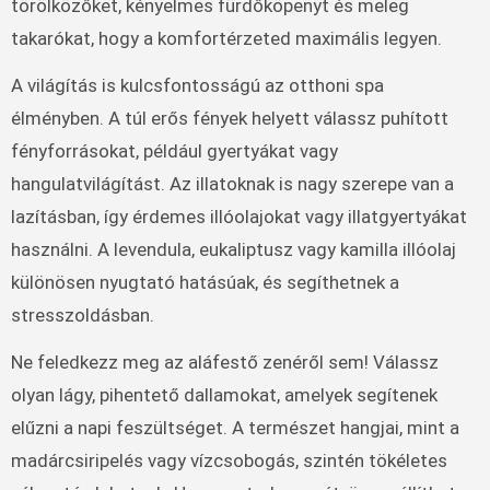
törölközőket, kényelmes fürdőköpenyt és meleg
takarókat, hogy a komfortérzeted maximális legyen.
A világítás is kulcsfontosságú az otthoni spa
élményben. A túl erős fények helyett válassz puhított
fényforrásokat, például gyertyákat vagy
hangulatvilágítást. Az illatoknak is nagy szerepe van a
lazításban, így érdemes illóolajokat vagy illatgyertyákat
használni. A levendula, eukaliptusz vagy kamilla illóolaj
különösen nyugtató hatásúak, és segíthetnek a
stresszoldásban.
Ne feledkezz meg az aláfestő zenéről sem! Válassz
olyan lágy, pihentető dallamokat, amelyek segítenek
elűzni a napi feszültséget. A természet hangjai, mint a
madárcsiripelés vagy vízcsobogás, szintén tökéletes