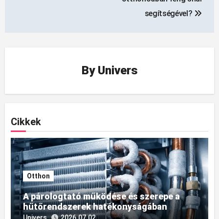
segítségével?
By
Univers
Cikkek
Otthon
A párologtató működése és szerepe a
hűtőrendszerek hatékonyságában
Univers
2026.07.02.