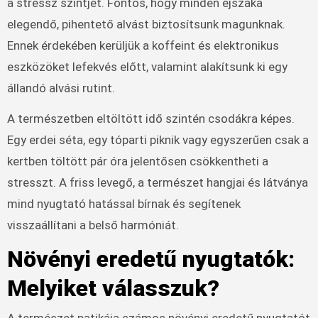
a stressz szintjét. Fontos, hogy minden éjszaka
elegendő, pihentető alvást biztosítsunk magunknak.
Ennek érdekében kerüljük a koffeint és elektronikus
eszközöket lefekvés előtt, valamint alakítsunk ki egy
állandó alvási rutint.
A természetben eltöltött idő szintén csodákra képes.
Egy erdei séta, egy tóparti piknik vagy egyszerűen csak a
kertben töltött pár óra jelentősen csökkentheti a
stresszt. A friss levegő, a természet hangjai és látványa
mind nyugtató hatással bírnak és segítenek
visszaállítani a belső harmóniát.
Növényi eredetű nyugtatók:
Melyiket válasszuk?