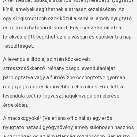
A természet patikája számos növényi eredetű nyugtatót
kínál, amelyek segíthetnek a stressz kezelésében. Az
egyik legismertebb ezek közül a kamilla, amely nyugtató
és relaxáló hatásáról ismert. Egy csésze kamillatea
lefekvés előtt segíthet az elalvásban és csökkenti a napi
feszültséget.
A levendula illóolaj szintén közkedvelt
stresszcsökkentő. Néhány csepp levendulaolajat
párologtatva vagy a fürdővízbe csepegtetve gyorsan
megnyugszunk és könnyebben ellazulunk. Emellett a
levendula teát is fogyaszthatjuk nyugalom elérése
érdekében.
A macskagyökér (Valeriana officinalis) egy erős
nyugtató hatású gyógynövény, amely különösen hasznos
a szorongás és az álmatlanság kezelésében. Bár az íze