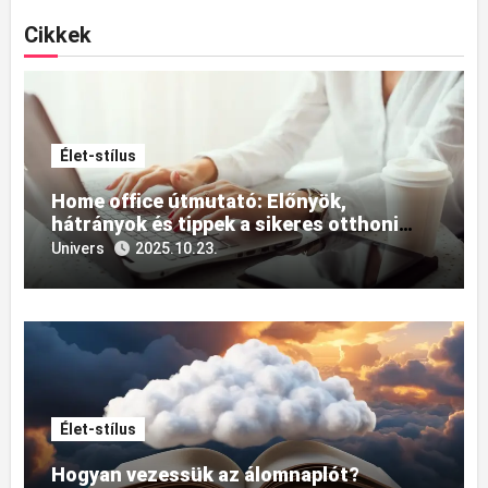
Cikkek
Élet-stílus
Home office útmutató: Előnyök,
hátrányok és tippek a sikeres otthoni
munkavégzéshez
Univers
2025.10.23.
Élet-stílus
Hogyan vezessük az álomnaplót?