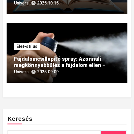
Univers
2025.10.15.
Élet-stílus
Fájdalomcsillapító spray: Azonnali
megkönnyebbülés a fájdalom ellen –
Gyors és hatékony megoldás
Univers
2025.09.09.
Keresés