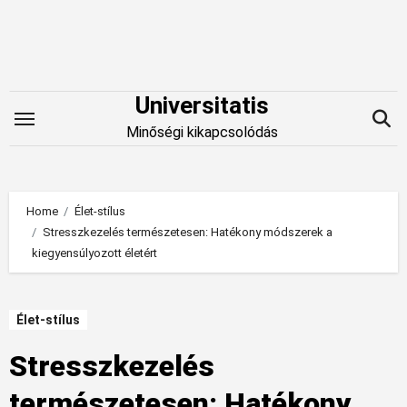
Skip
to
content
Universitatis
Minőségi kikapcsolódás
Home
Élet-stílus
Stresszkezelés természetesen: Hatékony módszerek a
kiegyensúlyozott életért
Élet-stílus
Stresszkezelés
természetesen: Hatékony