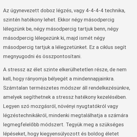
Az úgynevezett doboz légzés, vagy 4-4-4-4 technika,
szintén hatékony lehet. Ekkor négy másodpercig
lélegzünk be, négy másodpercig tartjuk benn, négy
másodpercig lélegezünk ki, majd ismét négy
másodpercig tartjuk a lélegzetünket. Ez a ciklus segít
megnyugodni és összpontosítani.
A stressz az élet szinte elkerülhetetlen része, de nem
kell, hogy rányomja bélyegét a mindennapjainkra.
Számtalan természetes módszer áll rendelkezésünkre,
amelyek segíthetnek a stressz hatékony kezelésében.
Legyen szó mozgásról, növényi nyugtatókról vagy
légzéstechnikákról, mindenki megtalálhatja a számára
legmegfelelőbb módszert. Tegyük meg a szükséges
lépéseket, hogy kiegyensúlyozott és boldog életet