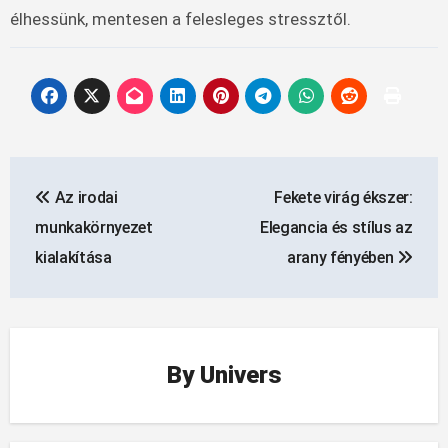
élhessünk, mentesen a felesleges stressztől.
Bejegyzés
Az irodai
Fekete virág ékszer:
navigáció
munkakörnyezet
Elegancia és stílus az
kialakítása
arany fényében
By
Univers