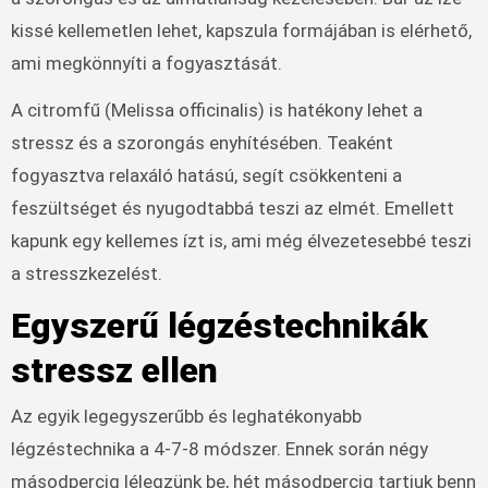
kissé kellemetlen lehet, kapszula formájában is elérhető,
ami megkönnyíti a fogyasztását.
A citromfű (Melissa officinalis) is hatékony lehet a
stressz és a szorongás enyhítésében. Teaként
fogyasztva relaxáló hatású, segít csökkenteni a
feszültséget és nyugodtabbá teszi az elmét. Emellett
kapunk egy kellemes ízt is, ami még élvezetesebbé teszi
a stresszkezelést.
Egyszerű légzéstechnikák
stressz ellen
Az egyik legegyszerűbb és leghatékonyabb
légzéstechnika a 4-7-8 módszer. Ennek során négy
másodpercig lélegzünk be, hét másodpercig tartjuk benn