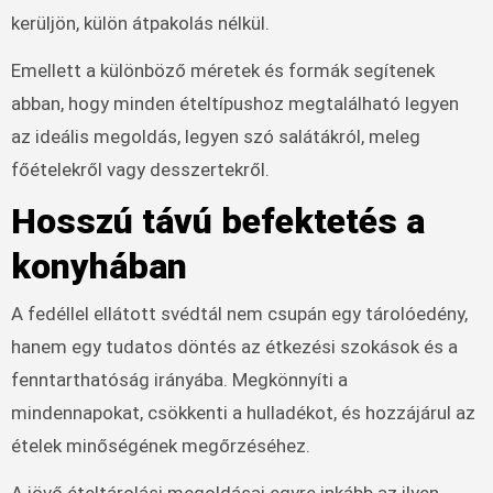
kerüljön, külön átpakolás nélkül.
Emellett a különböző méretek és formák segítenek
abban, hogy minden ételtípushoz megtalálható legyen
az ideális megoldás, legyen szó salátákról, meleg
főételekről vagy desszertekről.
Hosszú távú befektetés a
konyhában
A fedéllel ellátott svédtál nem csupán egy tárolóedény,
hanem egy tudatos döntés az étkezési szokások és a
fenntarthatóság irányába. Megkönnyíti a
mindennapokat, csökkenti a hulladékot, és hozzájárul az
ételek minőségének megőrzéséhez.
A jövő ételtárolási megoldásai egyre inkább az ilyen