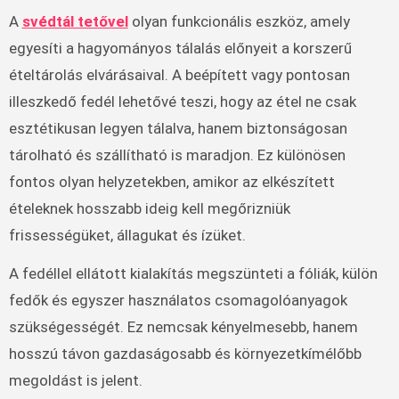
A
svédtál tetővel
olyan funkcionális eszköz, amely
egyesíti a hagyományos tálalás előnyeit a korszerű
ételtárolás elvárásaival. A beépített vagy pontosan
illeszkedő fedél lehetővé teszi, hogy az étel ne csak
esztétikusan legyen tálalva, hanem biztonságosan
tárolható és szállítható is maradjon. Ez különösen
fontos olyan helyzetekben, amikor az elkészített
ételeknek hosszabb ideig kell megőrizniük
frissességüket, állagukat és ízüket.
A fedéllel ellátott kialakítás megszünteti a fóliák, külön
fedők és egyszer használatos csomagolóanyagok
szükségességét. Ez nemcsak kényelmesebb, hanem
hosszú távon gazdaságosabb és környezetkímélőbb
megoldást is jelent.