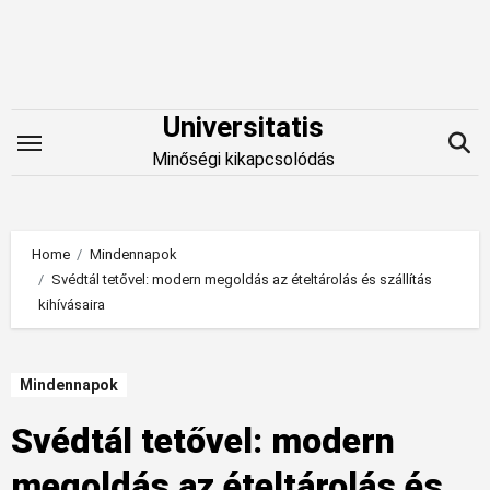
Skip
to
content
Universitatis
Minőségi kikapcsolódás
Home
Mindennapok
Svédtál tetővel: modern megoldás az ételtárolás és szállítás
kihívásaira
Mindennapok
Svédtál tetővel: modern
megoldás az ételtárolás és