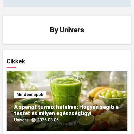
By
Univers
Cikkek
Mindennapok
A spenót turmix hatalma: Hogyan segíti a
testet és milyen egészségügyi
előnyökkel jár?
Univers
2026.08.06.