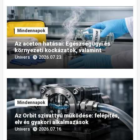
Mindennapok
Az aceton hatásai: Egészségügyi és
környezeti kockázatok, valamint
biztonságos kezelési módszerek
Univers
2026.07.23.
Mindennapok
Az Orbit szivattyú működése: felépítés,
elv és gyakori alkalmazások
Univers
2026.07.16.