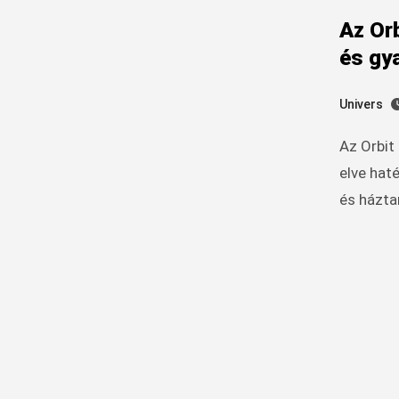
Az Orb
és gy
Univers
Az Orbit szivattyú kompakt felépítése és megbízható működési
elve hat
és házta