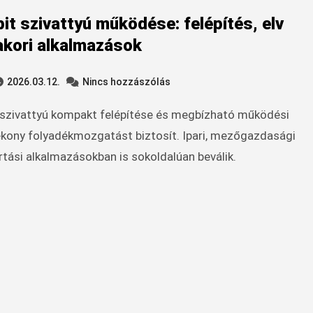
it szivattyú működése: felépítés, elv
akori alkalmazások
2026.03.12.
Nincs hozzászólás
ékony folyadékmozgatást biztosít. Ipari, mezőgazdasági
rtási alkalmazásokban is sokoldalúan beválik.