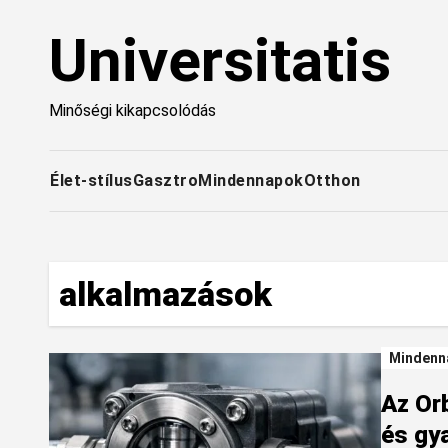
Skip
Universitatis
to
content
Minőségi kikapcsolódás
Élet-stílus
Gasztro
Mindennapok
Otthon
alkalmazások
Mindenn
Az Orb
és gy