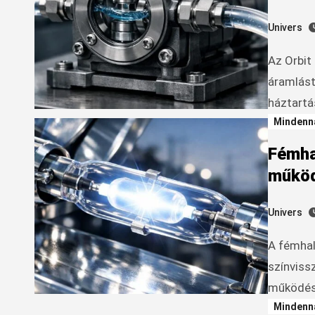
Univers
Az Orbit szivattyú egyszerű, mégis hatékony felépítése biztos
áramlást
háztartá
Mindenn
Fémha
működ
Univers
A fémhalogén lámpák nagy fényerejükkel és természetes
színviss
működésü
Mindenn