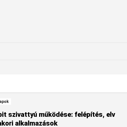
apok
it szivattyú működése: felépítés, elv
akori alkalmazások