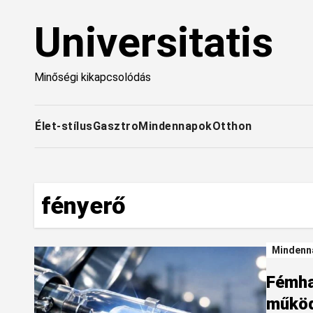
Skip
Universitatis
to
content
Minőségi kikapcsolódás
Élet-stílus
Gasztro
Mindennapok
Otthon
fényerő
Mindenn
Fémha
működ