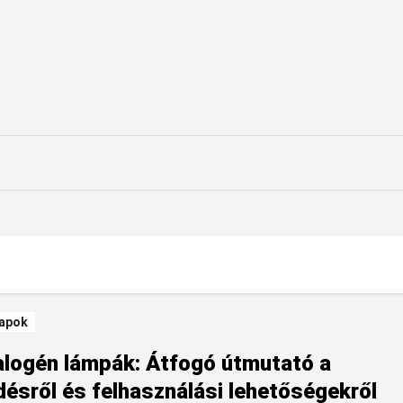
apok
logén lámpák: Átfogó útmutató a
ésről és felhasználási lehetőségekről