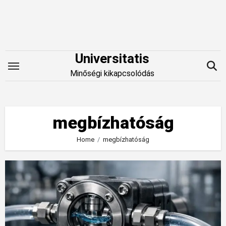
Skip
to
content
Universitatis
Minőségi kikapcsolódás
megbízhatóság
Home
megbízhatóság