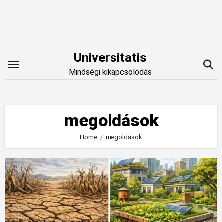
Skip
to
content
Universitatis
Minőségi kikapcsolódás
megoldások
Home
megoldások