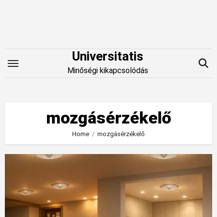
Skip
to
content
Universitatis
Minőségi kikapcsolódás
mozgásérzékelő
Home
mozgásérzékelő