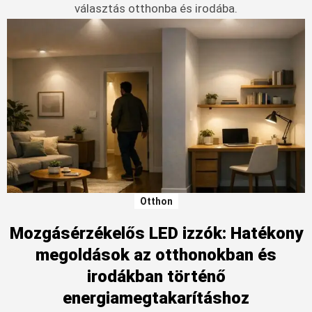
választás otthonba és irodába.
Otthon
Mozgásérzékelős LED izzók: Hatékony
megoldások az otthonokban és
irodákban történő
energiamegtakarításhoz