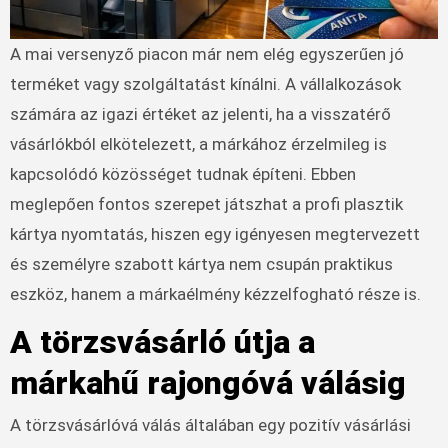
A mai versenyző piacon már nem elég egyszerűen jó
terméket vagy szolgáltatást kínálni. A vállalkozások
számára az igazi értéket az jelenti, ha a visszatérő
vásárlókból elkötelezett, a márkához érzelmileg is
kapcsolódó közösséget tudnak építeni. Ebben
meglepően fontos szerepet játszhat a profi plasztik
kártya nyomtatás, hiszen egy igényesen megtervezett
és személyre szabott kártya nem csupán praktikus
eszköz, hanem a márkaélmény kézzelfogható része is.
A törzsvásárló útja a
márkahű rajongóvá válásig
A törzsvásárlóvá válás általában egy pozitív vásárlási