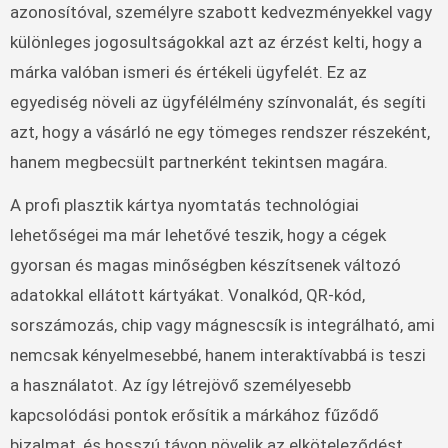
azonosítóval, személyre szabott kedvezményekkel vagy
különleges jogosultságokkal azt az érzést kelti, hogy a
márka valóban ismeri és értékeli ügyfelét. Ez az
egyediség növeli az ügyfélélmény színvonalát, és segíti
azt, hogy a vásárló ne egy tömeges rendszer részeként,
hanem megbecsült partnerként tekintsen magára.
A profi plasztik kártya nyomtatás technológiai
lehetőségei ma már lehetővé teszik, hogy a cégek
gyorsan és magas minőségben készítsenek változó
adatokkal ellátott kártyákat. Vonalkód, QR-kód,
sorszámozás, chip vagy mágnescsík is integrálható, ami
nemcsak kényelmesebbé, hanem interaktívabbá is teszi
a használatot. Az így létrejövő személyesebb
kapcsolódási pontok erősítik a márkához fűződő
bizalmat, és hosszú távon növelik az elköteleződést.