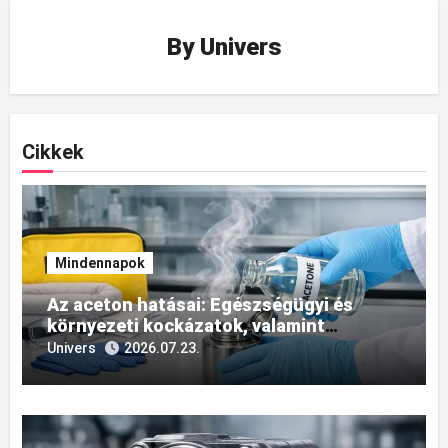
By
Univers
Cikkek
Mindennapok
Az aceton hatásai: Egészségügyi és
környezeti kockázatok, valamint
biztonságos kezelési módszerek
Univers
2026.07.23.