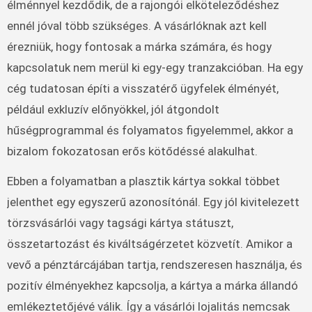
élménnyel kezdődik, de a rajongói elköteleződéshez
ennél jóval több szükséges. A vásárlóknak azt kell
érezniük, hogy fontosak a márka számára, és hogy
kapcsolatuk nem merül ki egy-egy tranzakcióban. Ha egy
cég tudatosan építi a visszatérő ügyfelek élményét,
például exkluzív előnyökkel, jól átgondolt
hűségprogrammal és folyamatos figyelemmel, akkor a
bizalom fokozatosan erős kötődéssé alakulhat.
Ebben a folyamatban a plasztik kártya sokkal többet
jelenthet egy egyszerű azonosítónál. Egy jól kivitelezett
törzsvásárlói vagy tagsági kártya státuszt,
összetartozást és kiváltságérzetet közvetít. Amikor a
vevő a pénztárcájában tartja, rendszeresen használja, és
pozitív élményekhez kapcsolja, a kártya a márka állandó
emlékeztetőjévé válik. Így a vásárlói lojalitás nemcsak