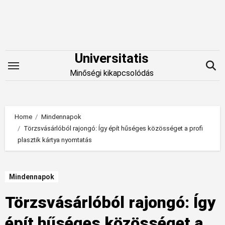
Skip
to
content
Universitatis
Minőségi kikapcsolódás
Home
Mindennapok
Törzsvásárlóból rajongó: Így épít hűséges közösséget a profi
plasztik kártya nyomtatás
Mindennapok
Törzsvásárlóból rajongó: Így
épít hűséges közösséget a