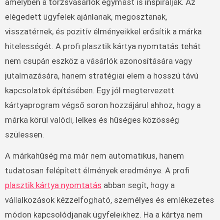
amelyben a törzsvásárlók egymást is inspirálják. Az
elégedett ügyfelek ajánlanak, megosztanak,
visszatérnek, és pozitív élményeikkel erősítik a márka
hitelességét. A profi plasztik kártya nyomtatás tehát
nem csupán eszköz a vásárlók azonosítására vagy
jutalmazására, hanem stratégiai elem a hosszú távú
kapcsolatok építésében. Egy jól megtervezett
kártyaprogram végső soron hozzájárul ahhoz, hogy a
márka körül valódi, lelkes és hűséges közösség
szülessen.
A márkahűség ma már nem automatikus, hanem
tudatosan felépített élmények eredménye. A profi
plasztik kártya nyomtatás
abban segít, hogy a
vállalkozások kézzelfogható, személyes és emlékezetes
módon kapcsolódjanak ügyfeleikhez. Ha a kártya nem