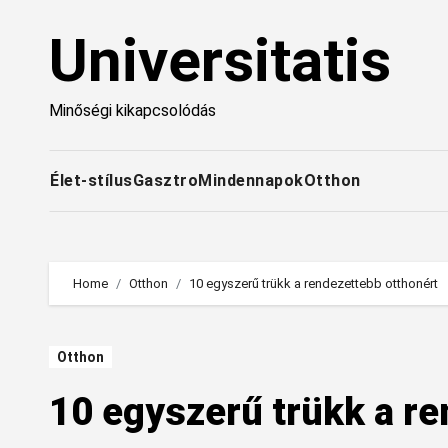
Skip
Universitatis
to
content
Minőségi kikapcsolódás
Élet-stílus
Gasztro
Mindennapok
Otthon
Home
Otthon
10 egyszerű trükk a rendezettebb otthonért
Otthon
10 egyszerű trükk a re