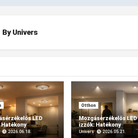
By
Univers
n
Otthon
sérzékelős LED
Mozgásérzékelős LED
: Hatékony
izzók: Hatékony
dások az
megoldások az
2026.06.18.
Univers
2026.05.21.
nokban és irodákban
otthonokban és irodá