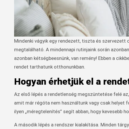
Mindenki vágyik egy rendezett, tiszta és szervezett otthonra, ahol minden tárgynak megvan a maga helye és könnyen
megtalálható. A mindennapi rutinjaink során azonban 
azonban kétségbeesnünk, van remény! Ebben a cikkb
rendet tarthatunk otthonunkban.
Hogyan érhetjük el a rend
Az első lépés a rendetlenség megszüntetése felé az,
amit már régóta nem használtunk vagy csak helyet f
ilyen „méregtelenítés” segít abban, hogy kevesebb hol
A második lépés a rendszer kialakítása. Minden tárgy