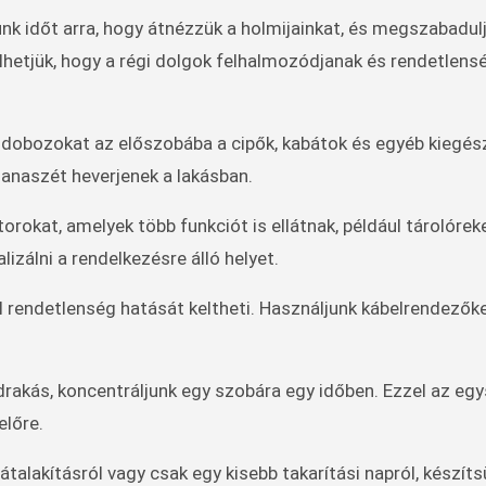
k időt arra, hogy átnézzük a holmijainkat, és megszabadul
ülhetjük, hogy a régi dolgok felhalmozódjanak és rendetlens
dobozokat az előszobába a cipők, kabátok és egyéb kiegés
zanaszét heverjenek a lakásban.
orokat, amelyek több funkciót is ellátnak, például tárolóre
zálni a rendelkezésre álló helyet.
l rendetlenség hatását keltheti. Használjunk kábelrendezők
drakás, koncentráljunk egy szobára egy időben. Ezzel az eg
előre.
alakításról vagy csak egy kisebb takarítási napról, készít