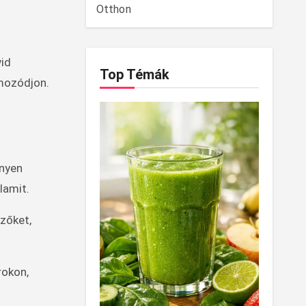
Otthon
vid
Top Témák
lmozódjon.
nnyen
lamit.
zőket,
rokon,