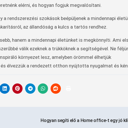
retnénk elérni, és hogyan fogjuk megvalósítani.
y a rendszerezési szokások beépüljenek a mindennapi életü
karításról, az állandóság a kulcs a tartós rendhez.
sebb, hanem a mindennapi életünket is megkönnyíti. Ami el
zerűbbé válik ezeknek a trükköknek a segítségével. Ne féljü
nspiráló környezet lesz, amelyben örömmel élhetjük
 és élvezzük a rendezett otthon nyújtotta nyugalmat és ké
Hogyan segíti elő a Home office-t egy jó k