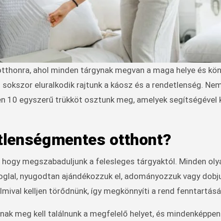
sokszor eluralkodik rajtunk a káosz és a rendetlenség. Nem
en 10 egyszerű trükköt osztunk meg, amelyek segítségével
etlenségmentes otthont?
 hogy megszabaduljunk a felesleges tárgyaktól. Minden oly
oglal, nyugodtan ajándékozzuk el, adományozzuk vagy dobju
mival kelljen törődnünk, így megkönnyíti a rend fenntartásá
nak meg kell találnunk a megfelelő helyet, és mindenképpen