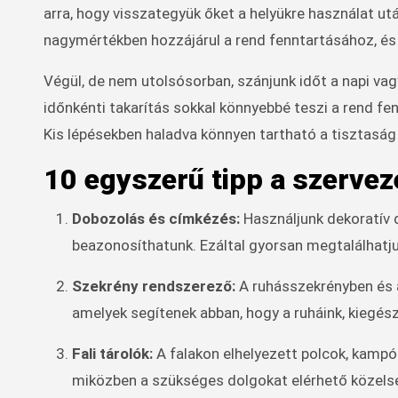
arra, hogy visszategyük őket a helyükre használat ut
nagymértékben hozzájárul a rend fenntartásához, és 
Végül, de nem utolsósorban, szánjunk időt a napi vagy 
időnkénti takarítás sokkal könnyebbé teszi a rend fe
Kis lépésekben haladva könnyen tartható a tisztaság 
10 egyszerű tipp a szervez
Dobozolás és címkézés:
Használjunk dekoratív 
beazonosíthatunk. Ezáltal gyorsan megtalálhatju
Szekrény rendszerező:
A ruhásszekrényben és 
amelyek segítenek abban, hogy a ruháink, kiegész
Fali tárolók:
A falakon elhelyezett polcok, kampók
miközben a szükséges dolgokat elérhető közelsé