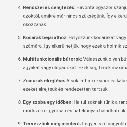
Rendszeres selejtezés:
Havonta egyszer szánjun
azoktól, amikre már nincs szükségünk. Így elker
okozzanak.
Kosarak bejárathoz:
Helyezzünk kosarakat vagy 
számára. Így elkerülhetjük, hogy ezek a holmik s
Multifunkcionális bútorok:
Válasszunk olyan bút
ágyakat vagy ülőpadokat. Ezek segítenek maximali
Zsinórok elrejtése:
A sok látható zsinór és kábe
ezeket elrejtsük és rendezetten tartsuk.
Egy szoba egy időben:
Ha túl soknak tűnik a ren
módszerrel gyorsan és hatékonyan haladhatunk 
Tervezzünk meg mindent:
Legyen szó nagyobb át