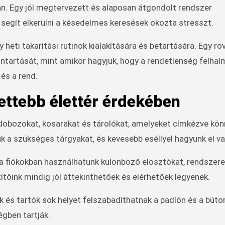
án. Egy jól megtervezett és alaposan átgondolt rendszer
segít elkerülni a késedelmes keresések okozta stresszt.
heti takarítási rutinok kialakítására és betartására. Egy rö
nntartását, mint amikor hagyjuk, hogy a rendetlenség felha
és a rend.
ettebb élettér érdekében
dobozokat, kosarakat és tárolókat, amelyeket címkézve kö
k a szükséges tárgyakat, és kevesebb eséllyel hagyunk el va
a fiókokban használhatunk különböző elosztókat, rendszere
ítőink mindig jól áttekinthetőek és elérhetőek legyenek.
 és tartók sok helyet felszabadíthatnak a padlón és a búto
gben tartják.