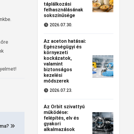
táplálkozási
felhasználásának
sokszínűsége
nkbe.
2026.07.30.
Az aceton hatásai:
sőre
Egészségügyi és
nk
környezeti
kockázatok,
valamint
nyelmet!
biztonságos
kezelési
módszerek
2026.07.23.
Az Orbit szivattyú
működése:
felépítés, elv és
gyakori
líma?
alkalmazások