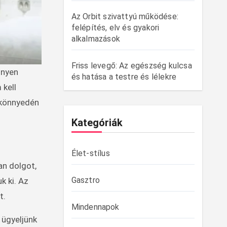
Az Orbit szivattyú működése:
felépítés, elv és gyakori
alkalmazások
Friss levegő: Az egészség kulcsa
és hatása a testre és lélekre
 kell
 könnyedén
Kategóriák
Élet-stílus
an dolgot,
Gasztro
k ki. Az
t.
Mindennapok
 ügyeljünk