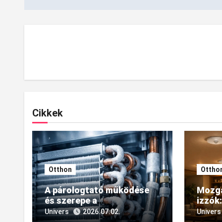
Cikkek
Otthon
Ottho
A párologtató működése
Mozgá
és szerepe a
izzók
hűtőrendszerek
megol
Univers
2026.07.02.
Univers
hatékonyságában
ottho