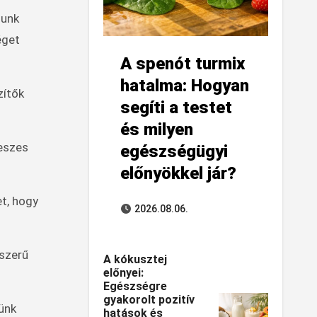
junk
éget
A spenót turmix
hatalma: Hogyan
zítők
segíti a testet
és milyen
keszes
egészségügyi
előnyökkel jár?
et, hogy
2026.08.06.
yszerű
A kókusztej
előnyei:
Egészségre
gyakorolt pozitív
sünk
hatások és