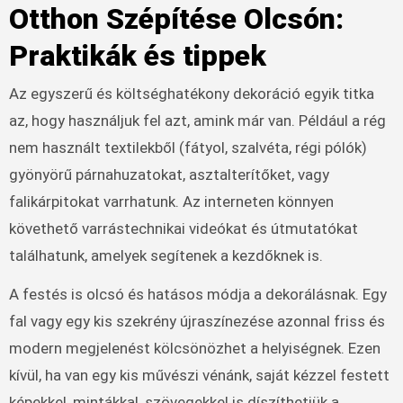
Otthon Szépítése Olcsón:
Praktikák és tippek
Az egyszerű és költséghatékony dekoráció egyik titka
az, hogy használjuk fel azt, amink már van. Például a rég
nem használt textilekből (fátyol, szalvéta, régi pólók)
gyönyörű párnahuzatokat, asztalterítőket, vagy
falikárpitokat varrhatunk. Az interneten könnyen
követhető varrástechnikai videókat és útmutatókat
találhatunk, amelyek segítenek a kezdőknek is.
A festés is olcsó és hatásos módja a dekorálásnak. Egy
fal vagy egy kis szekrény újraszínezése azonnal friss és
modern megjelenést kölcsönözhet a helyiségnek. Ezen
kívül, ha van egy kis művészi vénánk, saját kézzel festett
képekkel, mintákkal, szövegekkel is díszíthetjük a