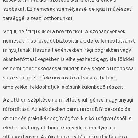
szobákat. Ez nemcsak személyessé, de igazi művészeti
térséggé is teszi otthonunkat.
Végül, ne felejtsük el a növényeket! A szobanövények
nemcsak friss levegőt biztosítanak, de kellemes látványt
is nyújtanak. Használt edényekben, régi bögrékben vagy
akár befőttesüvegekben is elhelyezhetők, egy kis földdel
és némi gondoskodással minden helyiséget otthonossá
varázsolnak. Sokféle növény közül választhatunk,
amelyekkel feldobhatjuk lakásunk különböző részeit.
Az otthon szépítése nem feltétlenül igényel nagy anyagi
ráfordítást. Az előzőekben bemutatott DIY dekorációs
ötletek és praktikák segítségével kis költségvetésből is
elérhetjük, hogy otthonunk egyedi, személyes és
stílusos legyen. Az újrahasznosítás, a kreativitás és a