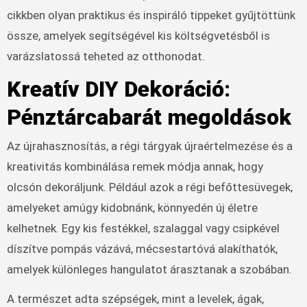
cikkben olyan praktikus és inspiráló tippeket gyűjtöttünk
össze, amelyek segítségével kis költségvetésből is
varázslatossá teheted az otthonodat.
Kreatív DIY Dekoráció:
Pénztárcabarát megoldások
Az újrahasznosítás, a régi tárgyak újraértelmezése és a
kreativitás kombinálása remek módja annak, hogy
olcsón dekoráljunk. Például azok a régi befőttesüvegek,
amelyeket amúgy kidobnánk, könnyedén új életre
kelhetnek. Egy kis festékkel, szalaggal vagy csipkével
díszítve pompás vázává, mécsestartóvá alakíthatók,
amelyek különleges hangulatot árasztanak a szobában.
A természet adta szépségek, mint a levelek, ágak,