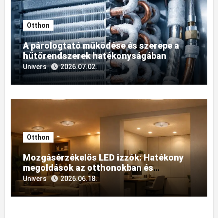
Otthon
A párologtató működése és szerepe a
hűtőrendszerek hatékonyságában
Univers
2026.07.02.
Otthon
Mozgásérzékelős LED izzók: Hatékony
megoldások az otthonokban és
irodákban történő
Univers
2026.06.18.
energiamegtakarításhoz