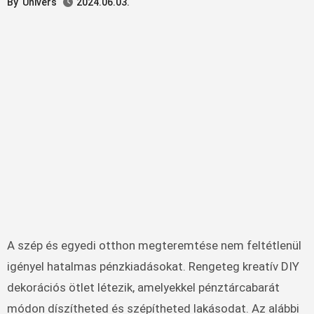
By
Univers
2024.06.03.
A szép és egyedi otthon megteremtése nem feltétlenül
igényel hatalmas pénzkiadásokat. Rengeteg kreatív DIY
dekorációs ötlet létezik, amelyekkel pénztárcabarát
módon díszítheted és szépítheted lakásodat. Az alábbi