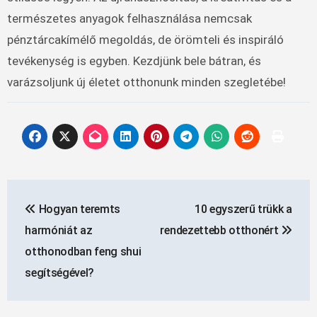
természetes anyagok felhasználása nemcsak
pénztárcakímélő megoldás, de örömteli és inspiráló
tevékenység is egyben. Kezdjünk bele bátran, és
varázsoljunk új életet otthonunk minden szegletébe!
Bejegyzés
Hogyan teremts
10 egyszerű trükk a
navigáció
harmóniát az
rendezettebb otthonért
otthonodban feng shui
segítségével?