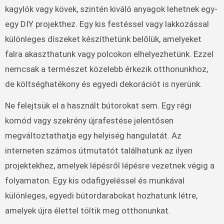
kagylók vagy kövek, szintén kiváló anyagok lehetnek egy-
egy DIY projekthez. Egy kis festéssel vagy lakkozással
különleges díszeket készíthetünk belőlük, amelyeket
falra akaszthatunk vagy polcokon elhelyezhetünk. Ezzel
nemcsak a természet közelebb érkezik otthonunkhoz,
de költséghatékony és egyedi dekorációt is nyerünk.
Ne felejtsük el a használt bútorokat sem. Egy régi
komód vagy szekrény újrafestése jelentősen
megváltoztathatja egy helyiség hangulatát. Az
interneten számos útmutatót találhatunk az ilyen
projektekhez, amelyek lépésről lépésre vezetnek végig a
folyamaton. Egy kis odafigyeléssel és munkával
különleges, egyedi bútordarabokat hozhatunk létre,
amelyek újra élettel töltik meg otthonunkat.