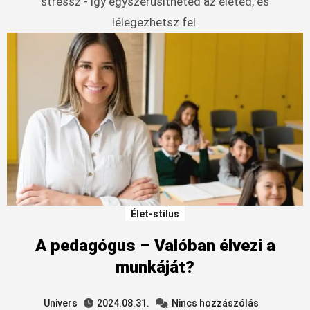
stressz - így egyszerűsítheted az életed, és
lélegezhetsz fel.
Élet-stílus
A pedagógus – Valóban élvezi a
munkáját?
Univers
2024.08.31.
Nincs hozzászólás