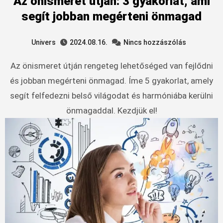
Az önismeret útján: 3 gyakorlat, ami
segít jobban megérteni önmagad
Univers
2024.08.16.
Nincs hozzászólás
Az önismeret útján rengeteg lehetőséged van fejlődni
és jobban megérteni önmagad. Íme 5 gyakorlat, amely
segít felfedezni belső világodat és harmóniába kerülni
önmagaddal. Kezdjük el!