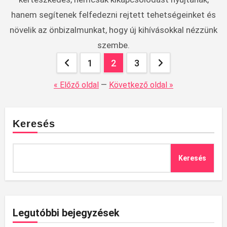
hanem segítenek felfedezni rejtett tehetségeinket és
növelik az önbizalmunkat, hogy új kihívásokkal nézzünk
szembe.
Bejegyzések
1
2
3
lapozása
« Előző oldal
—
Következő oldal »
Keresés
Keresés
Legutóbbi bejegyzések